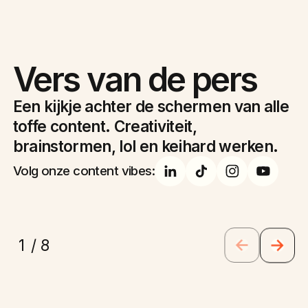
Social
Shorts
Experience
Aftermovie
Branded
Brandmovie
Vers van de pers
Een kijkje achter de schermen van alle
toffe content. Creativiteit,
brainstormen, lol en keihard werken.
Volg onze content vibes:
1
8
/