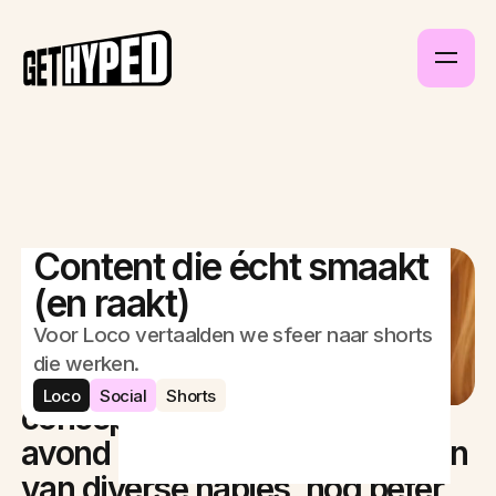
Content die écht smaakt
(en raakt)
Voor Loco vertaalden we sfeer naar shorts
De opdracht
die werken.
Loco wilde hun ‘Loco Bites’
Loco
Social
Shorts
concept, waarbij je de hele
avond onbeperkt kunt genieten
van diverse hapjes, nog beter