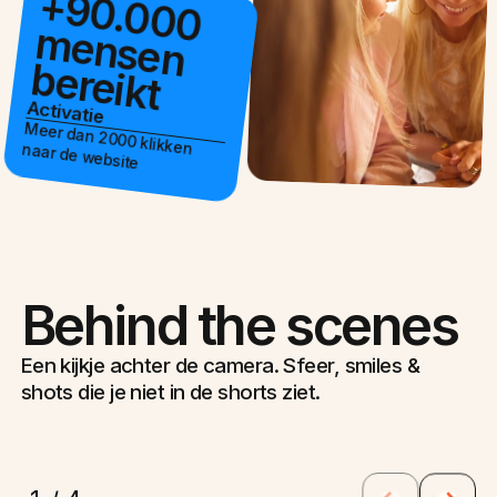
+
9
0
.0
0
0
e
n
s
e
n
e
re
ik
m
b
t
Activatie
Meer dan 2000 klikken naar de website
Behind the scenes
Een kijkje achter de camera. Sfeer, smiles &
shots die je niet in de shorts ziet.